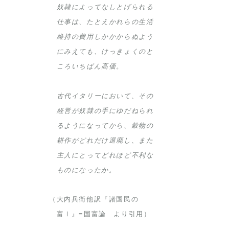
奴隷によってなしとげられる
仕事は、たとえかれらの生活
維持の費用しかかからぬよう
にみえても、けっきょくのと
ころいちばん高価。
古代イタリーにおいて、その
経営が奴隷の手にゆだねられ
るようになってから、穀物の
耕作がどれだけ退廃し、また
主人にとってどれほど不利な
ものになったか。
（大内兵衛他訳『諸国民の
富Ⅰ』=国富論 より引用）